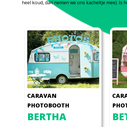
heel koud, dan nemen we ons kacheltje mee). Is h
CARAVAN
CAR
PHOTOBOOTH
PHO
BERTHA
BE