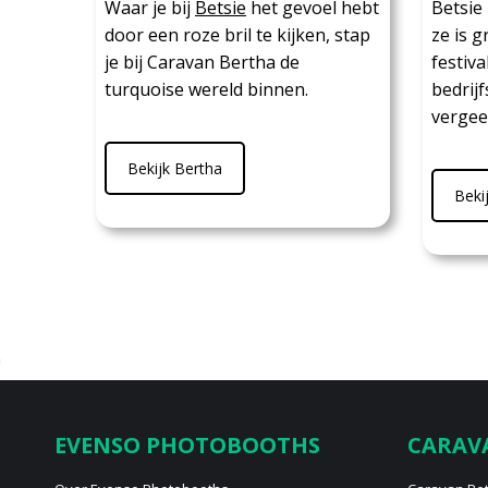
Waar je bij
Betsie
het gevoel hebt
Betsie 
door een roze bril te kijken, stap
ze is g
je bij Caravan Bertha de
festiva
turquoise wereld binnen.
bedrij
vergeet
Bekijk Bertha
Beki
EVENSO PHOTOBOOTHS
CARAV