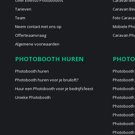
Over Evenso Photobooths
Caravan Bet
Tarieven
Caravan Be
Team
Foto Carava
Neem contact met ons op
Mobiele Ph
Offerteaanvraag
Caravan Pho
Algemene voorwaarden
PHOTOBOOTH HUREN
PHOTO
Photobooth huren
Photobooth
Photobooth huren voor je bruiloft?
Photobooth
Huur een Photobooth voor je bedrijfsfeest
Photobooth 
Unieke Photobooth
Photobooth 
Photobooth 
Photobooth
Photobooth
Photobooth