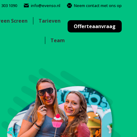
- 303 1090
info@evenso.nl
Neem contact met ons op
reen Screen
Tarieven
Offerteaanvraag
Team