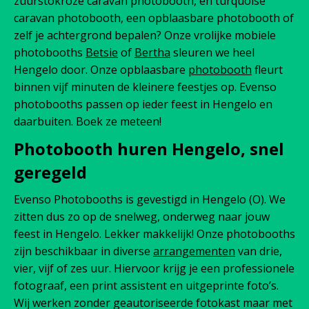
zuurstokroze caravan photobooth, en turquoise
caravan photobooth, een opblaasbare photobooth of
zelf je achtergrond bepalen? Onze vrolijke mobiele
photobooths
Betsie
of
Bertha
sleuren we heel
Hengelo door. Onze opblaasbare
photobooth
fleurt
binnen vijf minuten de kleinere feestjes op. Evenso
photobooths passen op ieder feest in Hengelo en
daarbuiten. Boek ze meteen!
Photobooth huren Hengelo, snel
geregeld
Evenso Photobooths is gevestigd in Hengelo (O). We
zitten dus zo op de snelweg, onderweg naar jouw
feest in Hengelo. Lekker makkelijk! Onze photobooths
zijn beschikbaar in diverse
arrangementen
van drie,
vier, vijf of zes uur. Hiervoor krijg je een professionele
fotograaf, een print assistent en uitgeprinte foto’s.
Wij werken zonder geautoriseerde fotokast maar met