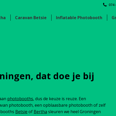
074 
tha
Caravan Betsie
Inflatable Photobooth
G
ingen, dat doe je bij
 aan
photobooths
, dus de keuze is reuze. Een
avan photobooth, een opblaasbare photobooth of zelf
tobooths
Betsie
of
Bertha
sleuren we heel Groningen