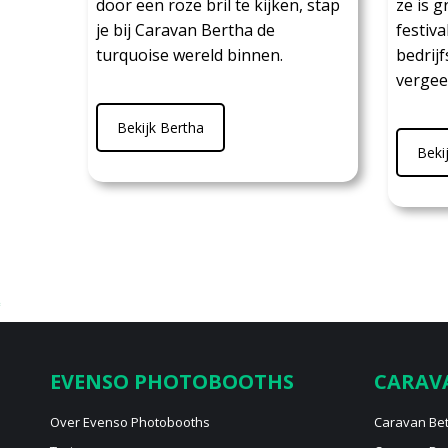
door een roze bril te kijken, stap
ze is g
je bij Caravan Bertha de
festiva
turquoise wereld binnen.
bedrij
vergeet
Bekijk Bertha
Beki
EVENSO PHOTOBOOTHS
CARAV
Over Evenso Photobooths
Caravan Bet