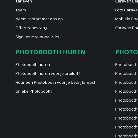
Tarieven
Caravan Be
Team
Foto Carava
Neem contact met ons op
Mobiele Ph
Offerteaanvraag
Caravan Pho
Algemene voorwaarden
PHOTOBOOTH HUREN
PHOTO
Photobooth huren
Photobooth
Photobooth huren voor je bruiloft?
Photobooth
Huur een Photobooth voor je bedrijfsfeest
Photobooth 
Unieke Photobooth
Photobooth 
Photobooth 
Photobooth
Photobooth
Photobooth
Photobooth 