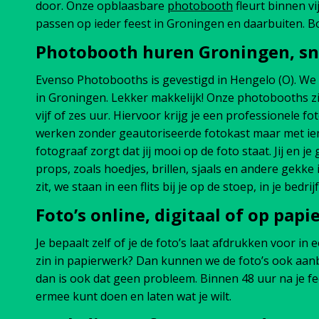
door. Onze opblaasbare
photobooth
fleurt binnen v
passen op ieder feest in Groningen en daarbuiten. B
Photobooth huren Groningen, sn
Evenso Photobooths is gevestigd in Hengelo (O). We 
in Groningen. Lekker makkelijk! Onze photobooths zi
vijf of zes uur. Hiervoor krijg je een professionele fo
werken zonder geautoriseerde fotokast maar met iem
fotograaf zorgt dat jij mooi op de foto staat. Jij en 
props, zoals hoedjes, brillen, sjaals en andere gekke 
zit, we staan in een flits bij je op de stoep, in je bed
Foto’s online, digitaal of op papi
Je bepaalt zelf of je de foto’s laat afdrukken voor in 
zin in papierwerk? Dan kunnen we de foto’s ook aanbie
dan is ook dat geen probleem. Binnen 48 uur na je fee
ermee kunt doen en laten wat je wilt.