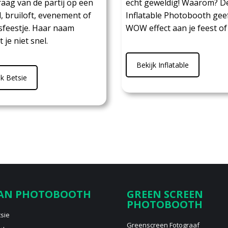
raag van de partij op een
echt geweldig! Waarom? D
l, bruiloft, evenement of
Inflatable Photobooth geef
fsfeestje. Haar naam
WOW effect aan je feest of
 je niet snel.
Bekijk Inflatable
jk Betsie
AN PHOTOBOOTH
GREEN SCREEN
PHOTOBOOTH
sie
Greenscreen Fotograaf