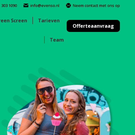
- 303 1090
info@evenso.nl
Neem contact met ons op
reen Screen
Tarieven
Offerteaanvraag
Team