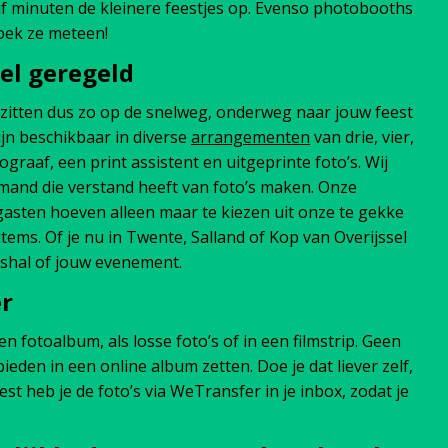
ijf minuten de kleinere feestjes op. Evenso photobooths
oek ze meteen!
el geregeld
zitten dus zo op de snelweg, onderweg naar jouw feest
jn beschikbaar in diverse
arrangementen
van drie, vier,
tograaf, een print assistent en uitgeprinte foto’s. Wij
and die verstand heeft van foto’s maken. Onze
je gasten hoeven alleen maar te kiezen uit onze te gekke
items. Of je nu in Twente, Salland of Kop van Overijssel
rijfshal of jouw evenement.
er
een fotoalbum, als losse foto’s of in een filmstrip. Geen
den in een online album zetten. Doe je dat liever zelf,
st heb je de foto’s via WeTransfer in je inbox, zodat je